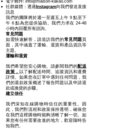
電子郵件:
info@maison-kakao.com
社群媒體：透過
Instagram
向我們發送直接
訊息
我們的團隊將於週一至週五上午 9 點至下
午 6 點為您提供協助。我們力求在 24-48
小時內回覆所有諮詢。
常見問題
如需快速解答，請造訪我們的
常見問題
頁
面，其中涵蓋了運輸、退貨和產品資訊等
主題。
運輸和退貨
我們希望您安心購物。請參閱我們的
配送
政策，
以了解配送時間、追蹤資訊和運費
詳情。如果您在訂單中遇到任何問題，我
們的退款政策概述了報告問題以及申請退
款或換貨的步驟。
建立信任
我們深知在線購物時信任的重要性。因
此，我們對流程和政策保持透明，確保您
在我們這裡購物時能夠清晰了解一切。如
果您有任何需要改進的地方，歡迎隨時告
知我們。