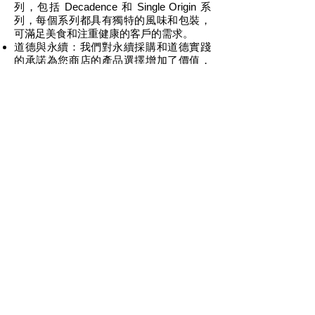
列，包括 Decadence 和 Single Origin 系
列，每個系列都具有獨特的風味和包裝，
可滿足美食和注重健康的客戶的需求。
道德與永續：我們對永續採購和道德實踐
的承諾為您商店的產品選擇增加了價值，
吸引了有意識的消費者。
如何成為批發合作夥伴
聯絡我們：請發送電子郵件至
sales@maison-kakao.com
，並附上您的
公司名稱、聯絡資訊以及商店或分銷管道
的簡要說明。
批發帳戶設定：一旦我們審核您的詢問，
我們的團隊將與您聯繫，討論帳戶設定、
定價和條款。
訂購與配送：我們提供彈性的訂購數量及
極具競爭力的價格。我們將根據您的地點
和需求客製化配送方式。
支援和行銷：作為批發合作夥伴，您將可
以存取產品資訊、行銷資料和客戶支持，
以幫助您在商店中推廣 Maison Kakao。
最低訂單要求