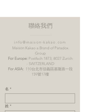
水果：
新鮮覆盆子或櫻桃蜜餞
烈酒：
黑蘭姆酒或植物琴酒
聯絡我們
info@maison-kakao.com
Maison Kakao a Brand of Paradox
Group
For Europe:
Postfach 1873, 8027 Zurich
- SWITZERLAND
For ASIA:
110台北市信義區基隆路一段
159號17樓
名
*
姓
*