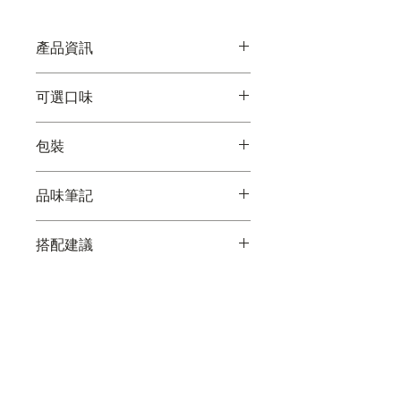
香，是鑑賞家的理想之選。
產品資訊
單一產地巧克力展現出獨特的風
可選口味
土。
無麥麩質，由可持續來源的可可製
委內瑞拉（62％）
成。
包裝
秘魯 (80%)
非基因改造，純素食
馬達加斯加（72％）
使用 Criollo、Trinitario 和 Nacional
每個起源都有不同的調色板和設
厄瓜多（42%），牛奶
品味筆記
Arriba 咖啡豆手工製作。
計。
80 克的巧克力棒，背面記載著起源
委內瑞拉：酒體飽滿，堅果味，帶
故事和品嚐筆記。
搭配建議
有花香。
秘魯：濃鬱的可可味、紅色莓果、
秘魯 80% – Lamas (Pangoa Cacao)
溫和的酸味。
搭配：
馬達加斯加：果味、柑橘味，帶有
葡萄酒：
卡本內蘇維翁或馬爾貝克
一絲香料味。
——呼應紅色水果的香氣和深度
厄瓜多：奶油味、花香、榛果味。
茶：
芙蓉花或黑加侖草本茶
起司：
陳年格魯耶爾起司或孔泰起
司