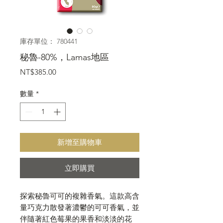
庫存單位： 780441
秘魯-80%，Lamas地區
價
NT$385.00
格
數量
*
新增至購物車
立即購買
探索秘魯可可的複雜香氣。這款高含
量巧克力散發著濃鬱的可可香氣，並
伴隨著紅色莓果的果香和淡淡的花