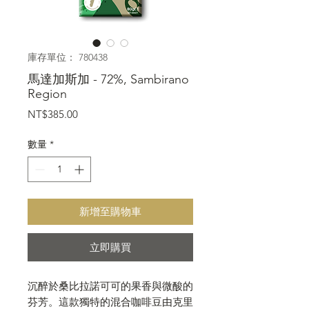
庫存單位： 780438
馬達加斯加 - 72%, Sambirano
Region
價
NT$385.00
格
數量
*
新增至購物車
立即購買
沉醉於桑比拉諾可可的果香與微酸的
芬芳。這款獨特的混合咖啡豆由克里