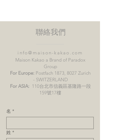
起司：
年輕的山羊起司或乳酪
水果：
柑橘類水果（柳橙、柚
子）、百香果
烈酒：
檸檬酒或乾苦艾酒
聯絡我們
info@maison-kakao.com
Maison Kakao a Brand of Paradox
Group
For Europe:
Postfach 1873, 8027 Zurich
- SWITZERLAND
For ASIA:
110台北市信義區基隆路一段
159號17樓
名
*
姓
*