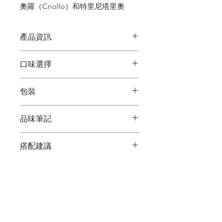
奧羅（Criollo）和特里尼塔里奧
（Trinitario）兩種咖啡豆組成，口感
活潑，帶有淡淡的檸檬和榛子香氣，
產品資訊
伴隨柔和的餘味。
單一產地巧克力展現出獨特的風
口味選擇
土。
無麥麩質，由環境永續來源的可可
委內瑞拉（62％）
製成。
包裝
秘魯 （80%）
非基因改造，純素食
馬達加斯加（72％）
使用 Criollo、Trinitario 和 Nacional
每個起源都有不同的調色板和設
厄瓜多（42%），牛奶
品味筆記
Arriba 咖啡豆手工製作。
計。
80 克的巧克力，背面記載著起源故
委內瑞拉：酒體飽滿，堅果味，帶
事和品味筆記。
搭配建議
有花香。
秘魯：濃鬱的可可味、紅色莓果、
馬達加斯加 72% – 桑比拉諾 (Criollo &
溫和的酸味。
Trinitario)
馬達加斯加：果味、柑橘味，帶有
搭配：
一絲香料味。
葡萄酒：
香檳乾型或雷司令（半乾
厄瓜多：奶油味、花香、榛果味。
型）－帶出柑橘和酸味
茶：
伯爵茶或檸檬馬鞭草茶